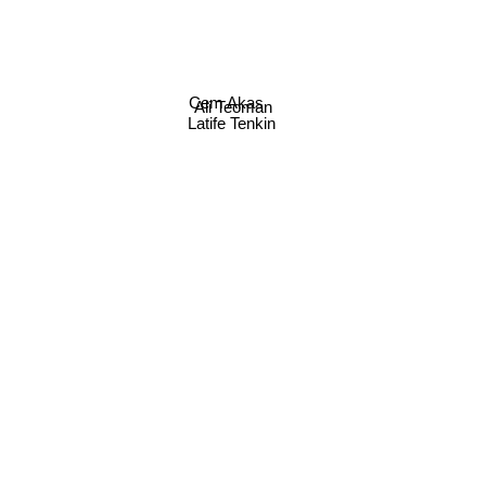
Cem Akas
Ali Teoman
Latife Tenkin