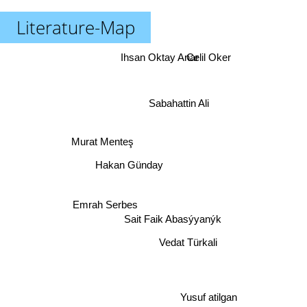
Literature-Map
Ihsan Oktay Anar
Celil Oker
Sabahattin Ali
Murat Menteş
Hakan Günday
Emrah Serbes
Sait Faik Abasýyanýk
Vedat Türkali
Yusuf atilgan