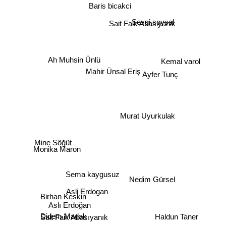
Baris bicakci
Sevgi soysal
Sait Faik Abasiyanik
Ah Muhsin Ünlü
Kemal varol
Mahir Ünsal Eriş
Ayfer Tunç
Murat Uyurkulak
Mine Söğüt
Monika Maron
Sema kaygusuz
Nedim Gürsel
Asli Erdogan
Birhan Keskin
Aslı Erdoğan
Haldun Taner
Didem Madak
Sait Faik Abasıyanık