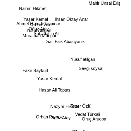
Mahir Ünsal Eriş
Nazim Hikmet
Yaşar Kemal
Ihsan Oktay Anar
Ahmet Hamdi Tanpınar
Orhan Veli
Oğuz Atay
Yusuf Atılgan
Sabahattin Ali
Murathan Mungan
Sait Faik Abasiyanik
Yusuf atilgan
Sevgi soysal
Fakir Baykurt
Yasar Kemal
Hasan Ali Toptas
Nazým Hikmet
Tezer Özlü
Vedat Türkali
Orhan Pamuk
Oguz Atay
Oruç Aruoba