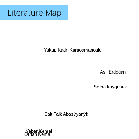
Literature-Map
Yakup Kadri Karaosmanoglu
Asli Erdogan
Sema kaygusuz
Sait Faik Abasýyanýk
Yaþar Kemal
Orhan Kemal