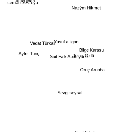
Atilla Ilhan
cemal sÃ¼reya
Nazým Hikmet
Yusuf atilgan
Vedat Türkali
Bilge Karasu
Ayfer Tunç
Tezer Özlü
Sait Faik Abasiyanik
Oruç Aruoba
Sevgi soysal
Ferit Edgü