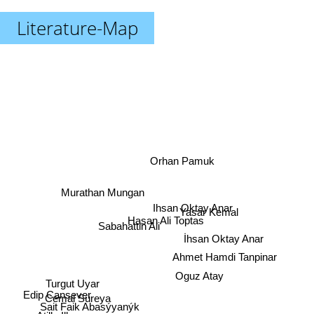
Literature-Map
Orhan Pamuk
Murathan Mungan
Yasar Kemal
Ihsan Oktay Anar
Hasan Ali Toptas
Sabahattin Ali
İhsan Oktay Anar
Ahmet Hamdi Tanpinar
Oguz Atay
Turgut Uyar
Edip Cansever
Cemal Süreya
Sait Faik Abasýyanýk