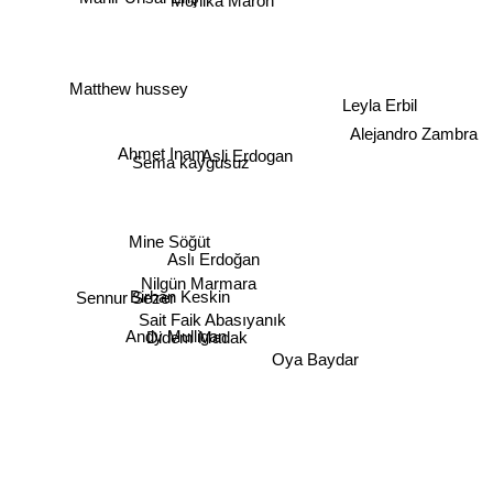
Monika Maron
Leyla Erbil
Matthew hussey
Alejandro Zambra
Ahmet Inam
Asli Erdogan
Sema kaygusuz
Mine Söğüt
Aslı Erdoğan
Nilgün Marmara
Sennur Sezer
Birhan Keskin
Sait Faik Abasıyanık
Andy Mulligan
Didem Madak
Oya Baydar