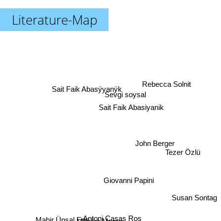
Literature-Map
Rebecca Solnit
Sait Faik Abasýyanýk
Sevgi soysal
Sait Faik Abasiyanik
John Berger
Tezer Özlü
Giovanni Papini
Susan Sontag
Mahir Ünsal Eriş
Antoni Casas Ros