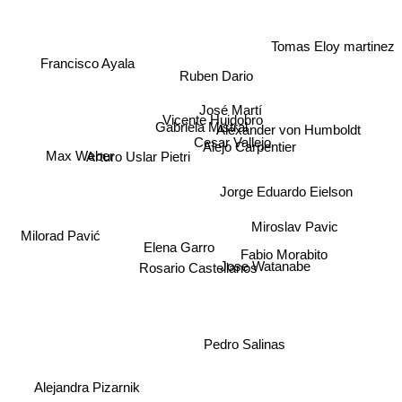
Tomas Eloy martinez
Francisco Ayala
Ruben Dario
José Martí
Vicente Huidobro
Gabriela Mistral
Alexander von Humboldt
Cesar Vallejo
Alejo Carpentier
Max Weber
Arturo Uslar Pietri
Jorge Eduardo Eielson
Miroslav Pavic
Milorad Pavić
Elena Garro
Fabio Morabito
Jose Watanabe
Rosario Castellanos
Pedro Salinas
Alejandra Pizarnik