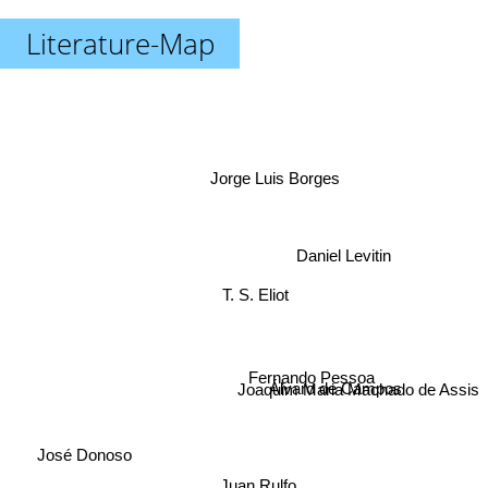
Literature-Map
Jorge Luis Borges
Daniel Levitin
T. S. Eliot
Joaquim Maria Machado de Assis
Fernando Pessoa
Álvaro de Campos
José Donoso
Juan Rulfo