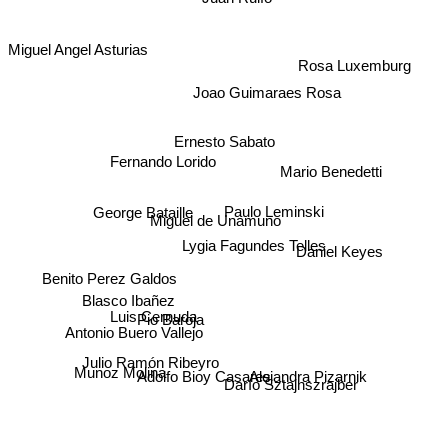
Miguel Angel Asturias
Rosa Luxemburg
Joao Guimaraes Rosa
Ernesto Sabato
Fernando Lorido
Mario Benedetti
George Bataille
Paulo Leminski
Miguel de Unamuno
Lygia Fagundes Telles
Daniel Keyes
Benito Perez Galdos
Blasco Ibañez
Luis Cernuda
Pio Baroja
Antonio Buero Vallejo
Julio Ramón Ribeyro
Munoz Molina
Alejandra Pizarnik
Adolfo Bioy Casares
Darío Sztajnszrajber