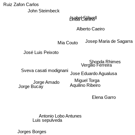
Ruiz Zafon Carlos
Isabel Stilwell
Linda Carlino
John Steimbeck
Alberto Caeiro
Josep Maria de Sagarra
Mia Couto
José Luis Peixoto
Shonda Rhimes
Vergilio Ferreira
Sveva casati modignani
Jose Eduardo Agualusa
Jorge Amado
Miguel Torga
Aquilino Ribeiro
Jorge Bucay
Elena Garro
Antonio Lobo Antunes
Luis sepulveda
Jorges Borges