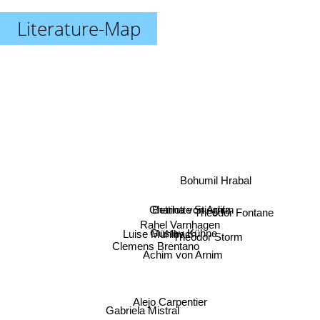
Literature-Map
Bohumil Hrabal
Charlotte Stieglitz
Bettina von Arnim
Theodor Fontane
Rahel Varnhagen
Gustav Kühne
Luise Mühlbach
Theodor Storm
Clemens Brentano
Achim von Arnim
Alejo Carpentier
Gabriela Mistral