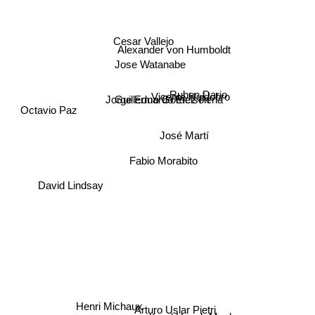
Cesar Vallejo
Alexander von Humboldt
Jose Watanabe
Vicente Huidobro
Jorge Eduardo Eielson
Ruben Dario
Guillermo Gomez Pena
Octavio Paz
José Martí
Fabio Morabito
David Lindsay
Henri Michaux
Arturo Uslar Pietri