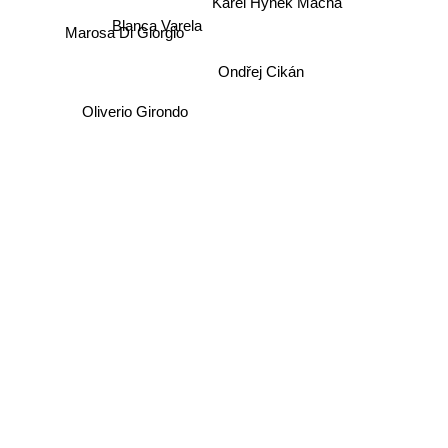
Karel Hynek Macha
Blanca Varela
Marosa Di Giorgio
Ondřej Cikán
Oliverio Girondo