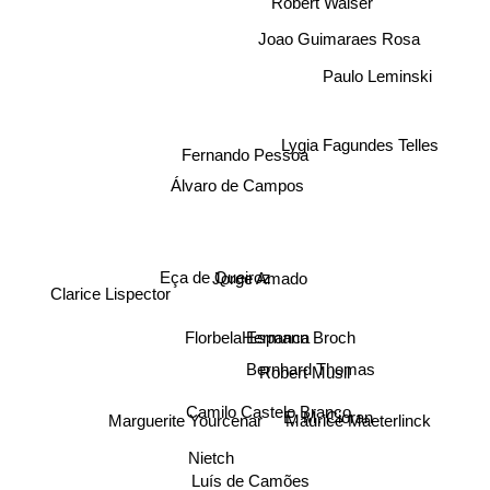
Robert Walser
Joao Guimaraes Rosa
Paulo Leminski
Lygia Fagundes Telles
Fernando Pessoa
Álvaro de Campos
Jorge Amado
Eça de Queiroz
Clarice Lispector
Hermann Broch
Florbela Espanca
Robert Musil
Bernhard Thomas
Camilo Castelo Branco
Marguerite Yourcenar
E. M. Cioran
Maurice Maeterlinck
Nietch
Luís de Camões