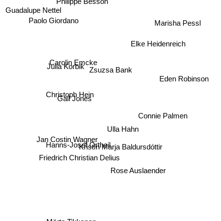
Philippe Besson
Guadalupe Nettel
Marisha Pessl
Paolo Giordano
Elke Heidenreich
Carolin Emcke
Julia Korbik
Zsuzsa Bank
Eden Robinson
Christoph Hein
Gail Jones
Connie Palmen
Ulla Hahn
Jan Costin Wagner
Hanns-Josef Ortheil
Kristín Marja Baldursdóttir
Friedrich Christian Delius
Rose Auslaender
Märta Tikkanen