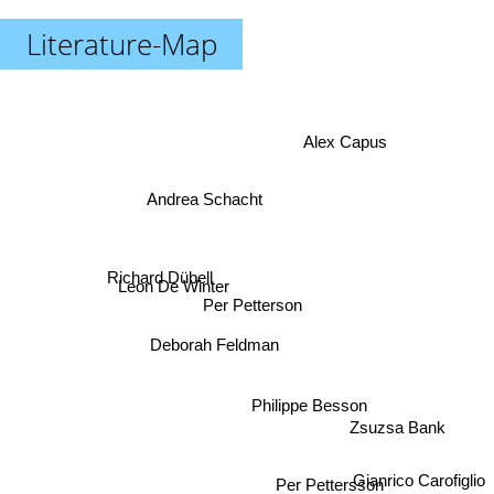
Literature-Map
Alex Capus
Andrea Schacht
Richard Dübell
Leon De Winter
Per Petterson
Deborah Feldman
Philippe Besson
Zsuzsa Bank
Gianrico Carofiglio
Per Pettersson