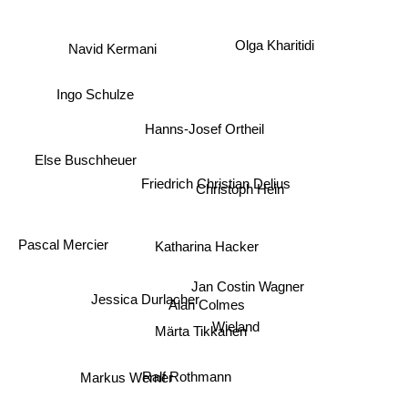
Olga Kharitidi
Navid Kermani
Ingo Schulze
Hanns-Josef Ortheil
Else Buschheuer
Friedrich Christian Delius
Christoph Hein
Pascal Mercier
Katharina Hacker
Jan Costin Wagner
Jessica Durlacher
Alan Colmes
Wieland
Märta Tikkanen
Ralf Rothmann
Markus Werner