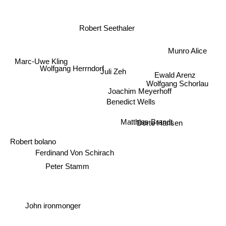
Robert Seethaler
Munro Alice
Marc-Uwe Kling
Wolfgang Herrndorf
Juli Zeh
Ewald Arenz
Joachim Meyerhoff
Wolfgang Schorlau
Benedict Wells
Dörte Hansen
Matthias Brandt
Robert bolano
Ferdinand Von Schirach
Peter Stamm
John ironmonger