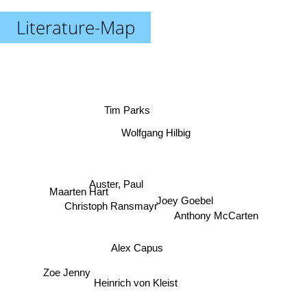
Literature-Map
Tim Parks
Wolfgang Hilbig
Auster, Paul
Maarten Hart
Joey Goebel
Christoph Ransmayr
Anthony McCarten
Alex Capus
Zoe Jenny
Heinrich von Kleist