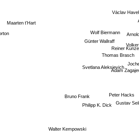
Václav Have
Maarten t'Hart
Wolf Biermann
rton
Arnol
Günter Wallraff
Volke
Reiner Kunze
Thomas Brasch
Joch
Svetlana Aleksievich
Adam Zagajew
Peter Hacks
Bruno Frank
Gustav Se
Philipp K. Dick
Walter Kempowski