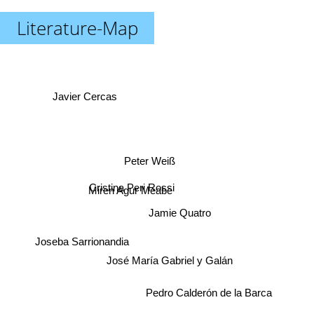
Literature-Map
Javier Cercas
Peter Weiß
Miren Agur Meabe
Cristina Peri Rossi
Jamie Quatro
Joseba Sarrionandia
José María Gabriel y Galán
Pedro Calderón de la Barca