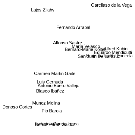
Garcilaso de la Vega
Lajos Zilahy
Fernando Arrabal
Alfonso Sastre
María Velasco
Bernard-Marie Koltès
Alfred Kubin
Eduardo Mendicutti
San Juan De La Cruz
Enrique Jardiel Poncela
Carmen Martin Gaite
Luis Cernuda
Antonio Buero Vallejo
Blasco Ibañez
Donoso Cortes
Munoz Molina
Pio Baroja
Federico Garcia Lorca
Benito Perez Galdos