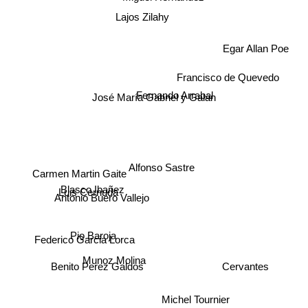
Lajos Zilahy
Egar Allan Poe
Francisco de Quevedo
José María Gabriel y Galán
Fernando Arrabal
Carmen Martin Gaite
Alfonso Sastre
Luis Cernuda
Blasco Ibañez
Antonio Buero Vallejo
Pio Baroja
Federico Garcia Lorca
Munoz Molina
Cervantes
Benito Perez Galdos
Michel Tournier