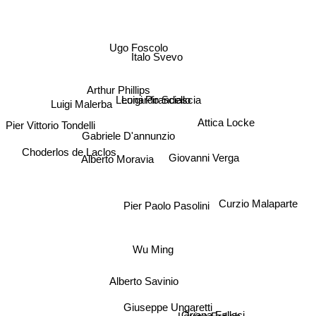
Ugo Foscolo
Italo Svevo
Arthur Phillips
Leonardo Sciascia
Luigi Pirandello
Luigi Malerba
Attica Locke
Pier Vittorio Tondelli
Gabriele D'annunzio
Choderlos de Laclos
Giovanni Verga
Alberto Moravia
Curzio Malaparte
Pier Paolo Pasolini
Wu Ming
Alberto Savinio
Giuseppe Ungaretti
Louise Erdich