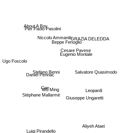
About A Boy
Pier Paolo Pasolini
Niccolo Ammaniti
GRAZIA DELEDDA
Beppe Fenoglio
Cesare Pavese
Eugenio Montale
Ugo Foscolo
Stefano Benni
Salvatore Quasimodo
Daniel Pennac
Coe
Wu Ming
Leopardi
Stéphane Mallarmé
Giuseppe Ungaretti
Aliyeh Ataei
Luigi Pirandello