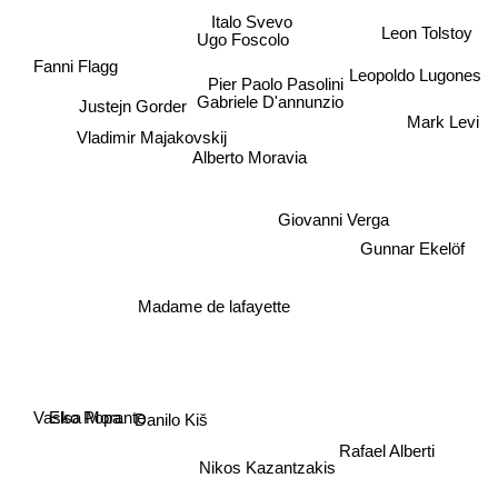
Italo Svevo
Ugo Foscolo
Leon Tolstoy
Fanni Flagg
Leopoldo Lugones
Pier Paolo Pasolini
Gabriele D'annunzio
Justejn Gorder
Mark Levi
Vladimir Majakovskij
Alberto Moravia
Giovanni Verga
Gunnar Ekelöf
Madame de lafayette
Danilo Kiš
Elsa Morante
Vasko Popa
Rafael Alberti
Nikos Kazantzakis