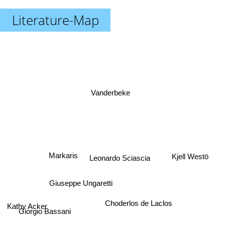
Literature-Map
Vanderbeke
Kjell Westö
Leonardo Sciascia
Markaris
Giuseppe Ungaretti
Choderlos de Laclos
Kathy Acker
Giorgio Bassani