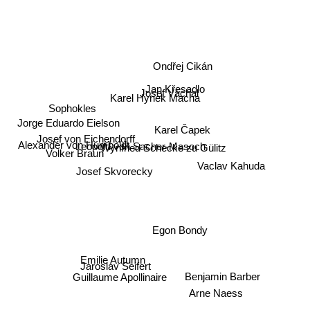
Ondřej Cikán
Jan Křesadlo
Josef Váchal
Karel Hynek Macha
Sophokles
Jorge Eduardo Eielson
Karel Čapek
Alexander von Humboldt
Josef von Eichendorff
Volker Braun
Leopold von Sacher-Masoch
Wynfried Schecke zu Gülitz
Josef Skvorecky
Vaclav Kahuda
Egon Bondy
Emilie Autumn
Jaroslav Seifert
Benjamin Barber
Guillaume Apollinaire
Arne Naess