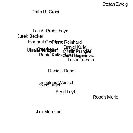
Stefan Zweig
Philip R. Cragi
Lou A. Probsthayn
Jurek Becker
Frank Reinhard
Hartmut Geerken
Daniel Kulla
Werner Pieper
Geerken
Frank Unger
Probsthayn
Micky Remann
Ulrich Plenzdorf
Beate Kalkschmidt
Oona Leganovic
Ulrich Holbein
Luisa Francia
Daniela Dahn
Sven Lager
Siegfried Wenzel
Arvid Leyh
Robert Merle
Jim Morrison