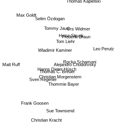
Thomas Kapielski
Max Goldt
Selim Özdogan
Urs Widmer
Tommy Jaud
Heinz Strunk
Frederik Braun
Tom Liehr
Leo Perutz
Wladimir Kaminer
Rocko Schamoni
Matt Ruff
Alejandro Chodorvsky
Hanns Dieter Hüsch
Thomas C. Breuer
Christian Morgenstern
Sven Regener
Thommie Bayer
Frank Goosen
Sue Townsend
Christian Kracht