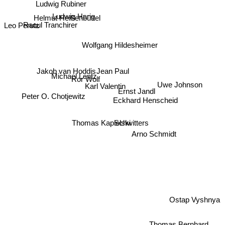
Ludwig Rubiner
Ludwig Harig
Helmut Heißenbüttel
Raoul Tranchirer
Leo Perutz
Wolfgang Hildesheimer
Jean Paul
Jakob van Hoddis
Michael Lentz
Ror Wolf
Karl Valentin
Uwe Johnson
Ernst Jandl
Peter O. Chotjewitz
Eckhard Henscheid
Thomas Kapielski
Schwitters
Arno Schmidt
Ostap Vyshnya
Thomas Bernhard