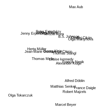
Max Aub
Peter Esterházy
Jenny Erpenbeck
Ashley Ream
Terézia Mora
B.S. Johnson
Ondřej Cikán
Olga Martynova
Herta Müller
Jean-Marie Gustave Le Clézio
Georg Klein
Thomas Stangl
Thomas Melle
Louise kennedy
Francis Nenik
Alexander Kluge
Alfred Döblin
Matthias Senkel
France Daigle
Robert Majzels
Olga Tokarczuk
Marcel Beyer