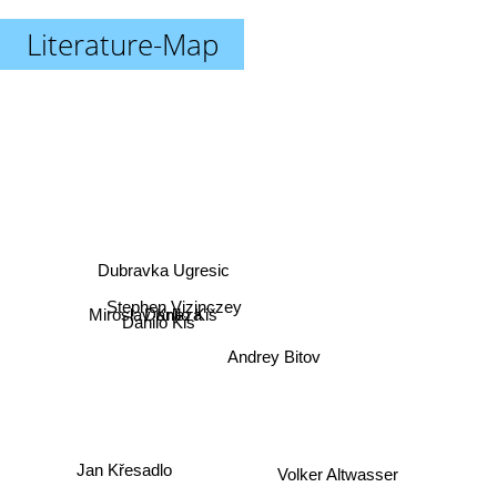
Literature-Map
Dubravka Ugresic
Stephen Vizinczey
Miroslav Krleza
Danilo Kiš
Danilo Kis
Andrey Bitov
Volker Altwasser
Jan Křesadlo