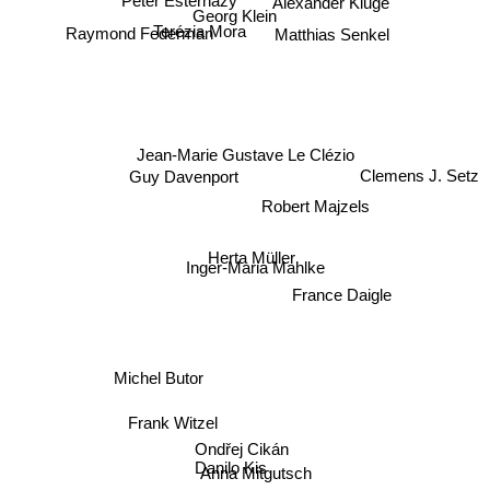
Alexander Kluge
Georg Klein
Terézia Mora
Matthias Senkel
Raymond Federman
Jean-Marie Gustave Le Clézio
Guy Davenport
Clemens J. Setz
Robert Majzels
Herta Müller
Inger-Maria Mahlke
France Daigle
Michel Butor
Frank Witzel
Ondřej Cikán
Danilo Kis
Anna Mitgutsch