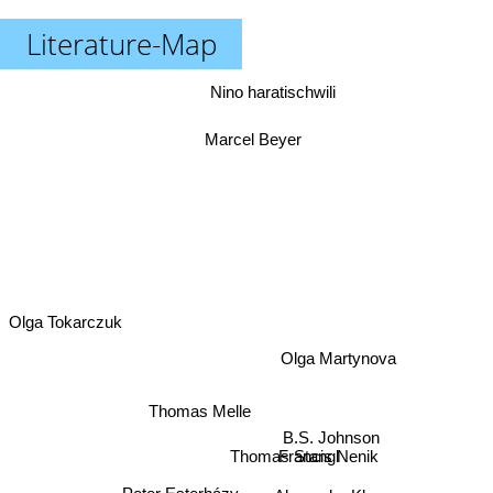
Literature-Map
Nino haratischwili
Marcel Beyer
Olga Tokarczuk
Olga Martynova
Thomas Melle
B.S. Johnson
Francis Nenik
Thomas Stangl
Peter Esterházy