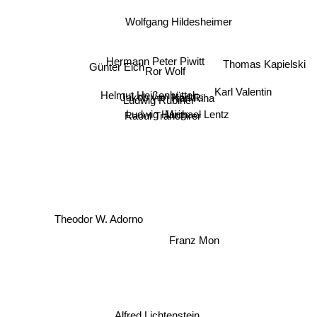
Wolfgang Hildesheimer
Hermann Peter Piwitt
Günter Eich
Thomas Kapielski
Ror Wolf
Karl Riha
Helmut Heißenbüttel
Karl Valentin
Jakob van Hoddis
Ludwig Rubiner
Ludwig Harig
Michael Lentz
Raoul Tranchirer
Theodor W. Adorno
Franz Mon
Alfred Lichtenstein