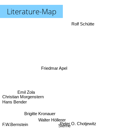
Literature-Map
Rolf Schütte
Friedmar Apel
Emil Zola
Christian Morgenstern
Hans Bender
Brigitte Kronauer
Walter Höllerer
Peter O. Chotjewitz
F.W.Bernstein
Sterne