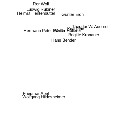
Ror Wolf
Ludwig Rubiner
Helmut Heißenbüttel
Günter Eich
Theodor W. Adorno
Karl Riha
Walter Höllerer
Hermann Peter Piwitt
Brigitte Kronauer
Hans Bender
Friedmar Apel
Wolfgang Hildesheimer