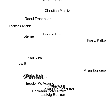
Peter Gorsen
Christian Maintz
Thomas Mann
Raoul Tranchirer
Bertold Brecht
Sterne
Franz Kafka
Karl Riha
Swift
Milan Kundera
Günter Eich
Walter Höllerer
Theodor W. Adorno
Ludwig Harig
Ror Wolf
Helmut Heißenbüttel
Hermann Peter Piwitt
Ludwig Rubiner