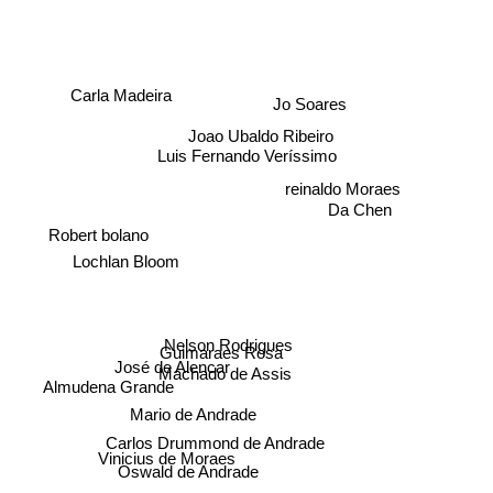
Carla Madeira
Jo Soares
Joao Ubaldo Ribeiro
Luis Fernando Veríssimo
reinaldo Moraes
Da Chen
Robert bolano
Lochlan Bloom
Nelson Rodrigues
Guimaraes Rosa
José de Alencar
Machado de Assis
Almudena Grande
Mario de Andrade
Carlos Drummond de Andrade
Vinicius de Moraes
Oswald de Andrade