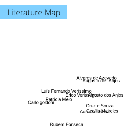
Literature-Map
Augusto dos Anjos
Alvares de Azevedo
Luís Fernando Veríssimo
Algusto dos Anjos
Erico Verissimo
Patrícia Melo
Carlo goldoni
Cruz e Souza
Adriana Lisboa
Cecília Meireles
Rubem Fonseca