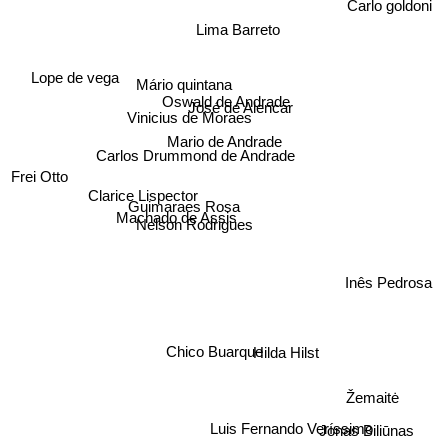
Carlo goldoni
Lima Barreto
Lope de vega
Mário quintana
Oswald de Andrade
José de Alencar
Vinicius de Moraes
Mario de Andrade
Carlos Drummond de Andrade
Frei Otto
Clarice Lispector
Guimaraes Rosa
Machado de Assis
Nelson Rodrigues
Inês Pedrosa
Chico Buarque
Hilda Hilst
Žemaitė
Jonas Biliūnas
Luis Fernando Veríssimo