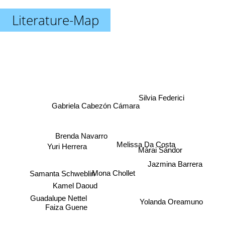
Literature-Map
Silvia Federici
Gabriela Cabezón Cámara
Brenda Navarro
Yuri Herrera
Melissa Da Costa
Márai Sándor
Jazmina Barrera
Samanta Schweblin
Mona Chollet
Kamel Daoud
Guadalupe Nettel
Faiza Guene
Yolanda Oreamuno