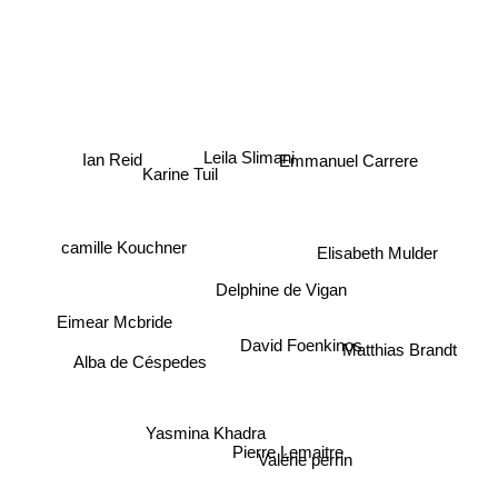
Leila Slimani
Ian Reid
Emmanuel Carrere
Karine Tuil
camille Kouchner
Elisabeth Mulder
Delphine de Vigan
Eimear Mcbride
David Foenkinos
Matthias Brandt
Alba de Céspedes
Yasmina Khadra
Pierre Lemaitre
Valérie perrin