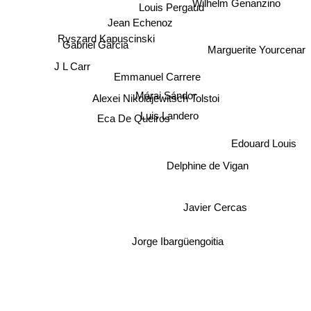
Wilhelm Genanzino
Louis Pergaud
Jean Echenoz
Ryszard Kapuscinski
Gabriel Garcia
Marguerite Yourcenar
J L Carr
Emmanuel Carrere
Márai Sándor
Alexei Nikolajewitsch Tolstoi
Luis Landero
Eca De Queiros
Edouard Louis
Delphine de Vigan
Javier Cercas
Jorge Ibargüengoitia