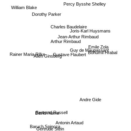
Percy Bysshe Shelley
William Blake
Dorothy Parker
Charles Baudelaire
Joris-Karl Huysmans
Jean-Arthur Rimbaud
Arthur Rimbaud
Bohumil Hrabal
Emile Zola
Guy de Maupassant
Rainer Maria Rilke
Gustave Flaubert
Allen Ginsberg
Andre Gide
Bertrand Russell
David Hume
Antonin Artaud
Baruch Spinoza
Gertrude Stein