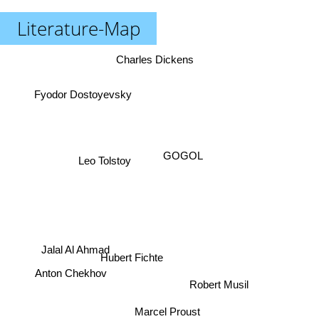
Literature-Map
Charles Dickens
Fyodor Dostoyevsky
GOGOL
Leo Tolstoy
Jalal Al Ahmad
Hubert Fichte
Anton Chekhov
Robert Musil
Marcel Proust