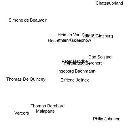
Chateaubriand
Simone de Beauvoir
Heimito Von Doderer
Natalia Ginzburg
Anton Tschechow
Honoré de Balzac
Dag Solstad
Peter Handke
Wolfgang Borchert
Robert Walser
Ingeborg Bachmann
Elfriede Jelinek
Thomas De Quincey
Thomas Bernhard
Malaparte
Vercors
Philip Johnson