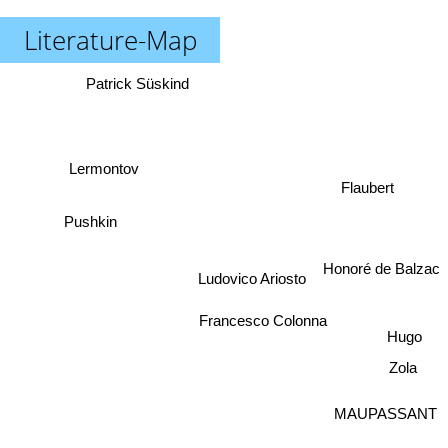
Literature-Map
Patrick Süskind
Lermontov
Flaubert
Pushkin
Honoré de Balzac
Ludovico Ariosto
Francesco Colonna
Hugo
Zola
MAUPASSANT