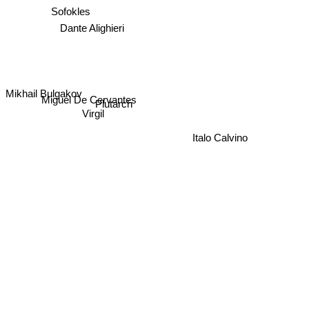
Sofokles
Dante Alighieri
Mikhail Bulgakov
Miguel De Cervantes
Plutarch
Virgil
Italo Calvino