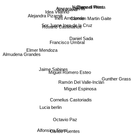
Nathanael West
Diane di Prima
Amparo Dávila
Sor Juana
Idea Vilariño
Inés Arredondo
Carmen Martin Gaite
Alejandra Pizarnik
Sor Juana Ines de la Cruz
Rosario Castellanos
Daniel Sada
Francisco Umbral
Elmer Mendoza
Almudena Grandes
Jaime Sabines
Miguel Romero Esteo
Gunther Grass
Ramón Del Valle-Inclán
Miguel Espinosa
Cornelius Castoriadis
Lucia berlin
Octavio Paz
Alfonsina Storni
Carlos Fuentes