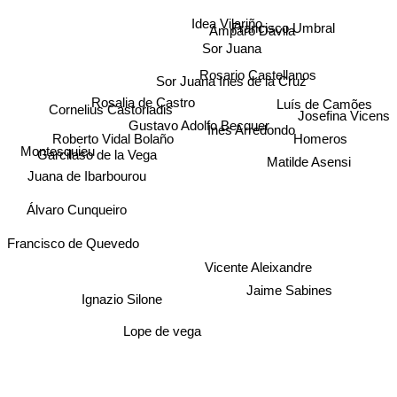
Idea Vilariño
Francisco Umbral
Amparo Dávila
Sor Juana
Rosario Castellanos
Sor Juana Ines de la Cruz
Rosalia de Castro
Luís de Camões
Cornelius Castoriadis
Josefina Vicens
Gustavo Adolfo Becquer
Inés Arredondo
Roberto Vidal Bolaño
Homeros
Garcilaso de la Vega
Montesquieu
Matilde Asensi
Juana de Ibarbourou
Álvaro Cunqueiro
Francisco de Quevedo
Vicente Aleixandre
Jaime Sabines
Ignazio Silone
Lope de vega