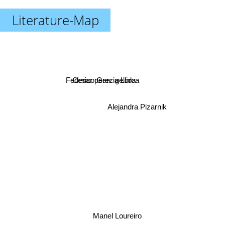
Literature-Map
Federico Garcia Lorca
Cesar perez gellida
Alejandra Pizarnik
Manel Loureiro