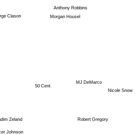
Anthony Robbins
rge Clason
Morgan Housel
MJ DeMarco
50 Cent
Nicole Snow
adim Zeland
Robert Gregory
cer Johnson