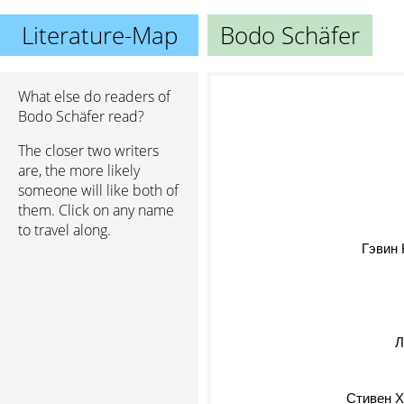
Literature-Map
Bodo Schäfer
What else do readers of
Bodo Schäfer read?
The closer two writers
are, the more likely
someone will like both of
them. Click on any name
to travel along.
Гэвин Ке
Ла