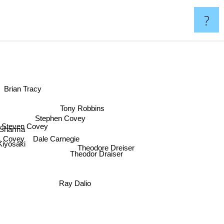
?
Brian Tracy
Tony Robbins
Stephen Covey
Steven Covey
n Sharma
Dale Carnegie
R. Covey
Kiyosaki
Theodore Dreiser
Theodor Draiser
Ray Dalio