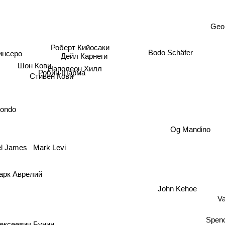
кинг
Geo
Роберт Кийосаки
Bodo Schäfer
инсеро
Дейл Карнеги
Шон Кови
Наполеон Хилл
Робин Шарма
Стивен Кови
Kondo
Og Mandino
el James
Mark Levi
арк Аврелий
John Kehoe
V
еевич Бунин
Spen