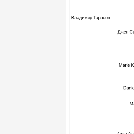
Стивен Хо
Владимир Тарасов
Джен С
Marie 
Dani
М
Иван Алекс