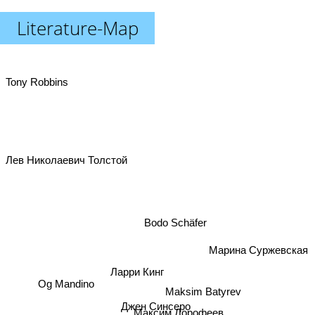
Literature-Map
Tony Robbins
Лев Николаевич Толстой
Bodo Schäfer
Марина Суржевская
Ларри Кинг
Og Mandino
Maksim Batyrev
Джен Синсеро
Максим Дорофеев