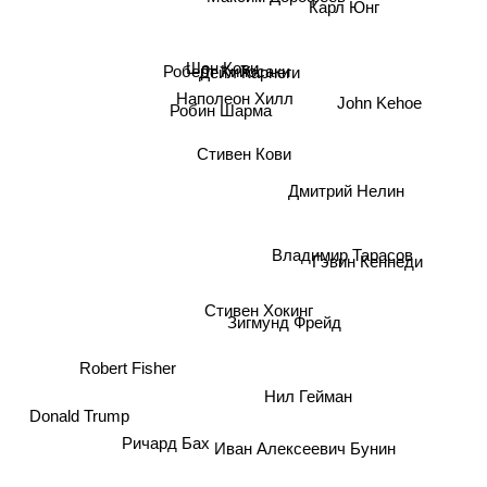
Карл Юнг
Шон Кови
Роберт Кийосаки
Дейл Карнеги
John Kehoe
Наполеон Хилл
Робин Шарма
Стивен Кови
Дмитрий Нелин
Гэвин Кеннеди
Владимир Тарасов
Стивен Хокинг
Зигмунд Фрейд
Нил Гейман
Robert Fisher
Donald Trump
Ричард Бах
Иван Алексеевич Бунин