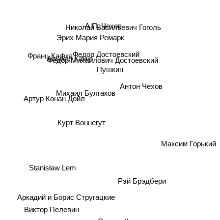
А.П. Чехов
Николай Васильевич Гоголь
Эрих Мария Ремарк
Франц Кафка
Федор Достоевский
Альбер Камю
Фёдор Михайлович Достоевский
Пушкин
Антон Чехов
Михаил Булгаков
Артур Конан Дойл
Курт Воннегут
Максим Горький
Stanisław Lem
Рэй Брэдбери
Аркадий и Борис Стругацкие
Виктор Пелевин