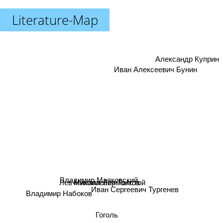
Literature-Map
Александр Куприн
Иван Алексеевич Бунин
Владимир Маяковский
Лев Николаевич Толстой
Михаил Лермонтов
Иван Сергеевич Тургенев
Владимир Набоков
Гоголь