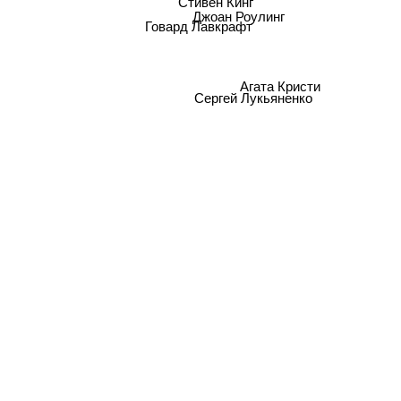
Стивен Кинг
Джоан Роулинг
Говард Лавкрафт
Агата Кристи
Сергей Лукьяненко