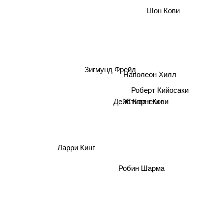
Шон Кови
Зигмунд Фрейд
Наполеон Хилл
Роберт Кийосаки
Стивен Кови
Дейл Карнеги
Ларри Кинг
Робин Шарма