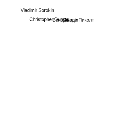
Vladimir Sorokin
Boris Akunin
Джоди Пиколт
Christopher Durang