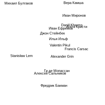
Вера Камша
Михаил Булгаков
Иван Миронов
Агата Кристи
Daniil Kharms
Иван Ефремов
Джон Стейнбек
Илья Ильф
Valentin Pikul
Francis Carsac
Stanisław Lem
Alexander Grin
Ги де Мопассан
Алексей Сальников
Фредрик Бакман