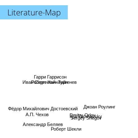
Literature-Map
Гарри Гаррисон
Иван Сергеевич Тургенев
Роберт Хайнлайн
Джоан Роулинг
Фёдор Михайлович Достоевский
А.П. Чехов
Dmitry Orlov
Ilya Varshavsky
Sergey Snegov
Александр Беляев
Роберт Шекли