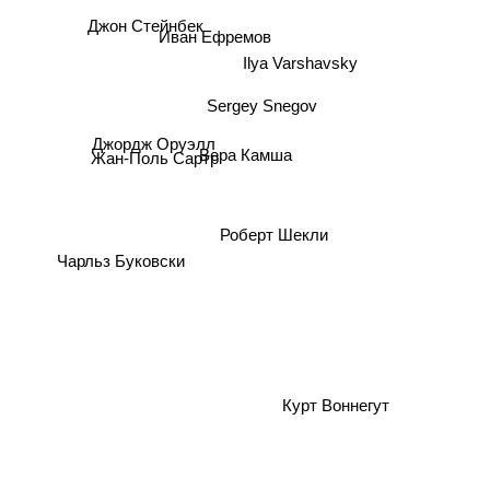
Джон Стейнбек
Ilya Varshavsky
Иван Ефремов
Sergey Snegov
Вера Камша
Жан-Поль Сартр
Джордж Оруэлл
Роберт Шекли
Чарльз Буковски
Курт Воннегут