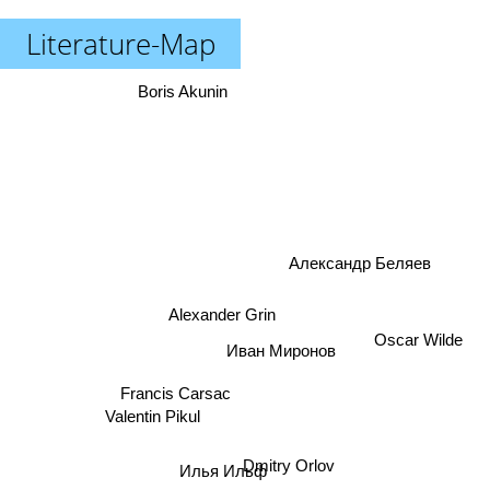
Literature-Map
Boris Akunin
Александр Беляев
Alexander Grin
Иван Миронов
Oscar Wilde
Francis Carsac
Valentin Pikul
Dmitry Orlov
Илья Ильф