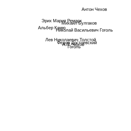
Антон Чехов
Михаил Булгаков
Эрих Мария Ремарк
Альбер Камю
Николай Васильевич Гоголь
Лев Николаевич Толстой
А.П. Чехов
Федор Достоевский
Гоголь