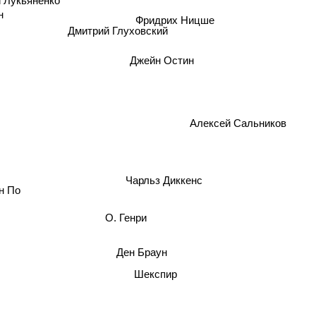
Фридрих Ницше
н
Дмитрий Глуховский
Джейн Остин
Алексей Сальников
Чарльз Диккенс
н По
О. Генри
Ден Браун
Шекспир