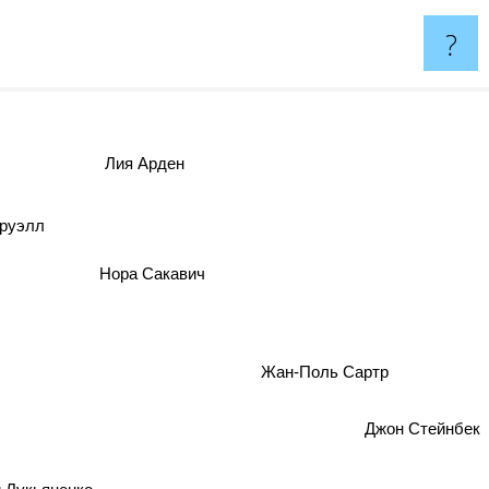
?
Лия Арден
руэлл
Нора Сакавич
Жан-Поль Сартр
Джон Стейнбек
 Лукьяненко