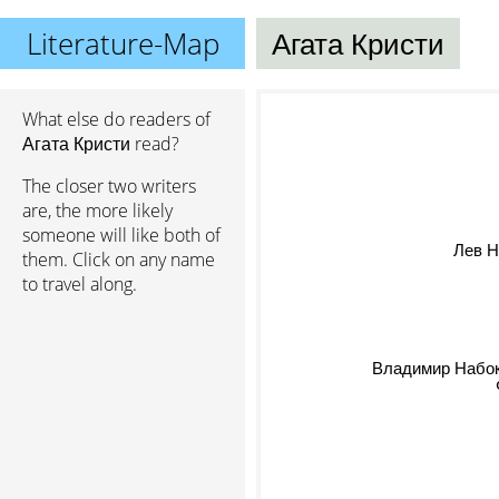
Literature-Map
Агата Кристи
What else do readers of
Агата Кристи read?
The closer two writers
are, the more likely
someone will like both of
Лев Н
them. Click on any name
to travel along.
Владимир Набо