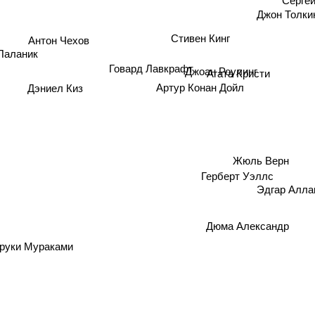
Джон Толки
Антон Чехов
Стивен Кинг
Паланик
Говард Лавкрафт
Джоан Роулинг
Агата Кристи
Дэниел Киз
Артур Конан Дойл
Жюль Верн
Герберт Уэллс
Эдгар Алла
Дюма Александр
уки Мураками