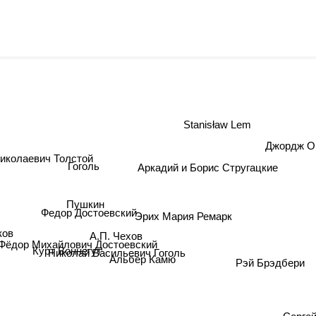
Stanisław Lem
Джордж О
иколаевич Толстой
Аркадий и Борис Стругацкие
Гоголь
Пушкин
Федор Достоевский
Эрих Мария Ремарк
ков
А.П. Чехов
Фёдор Михайлович Достоевский
Курт Воннегут
Николай Васильевич Гоголь
Рэй Брэдбери
Альбер Камю
Сергей