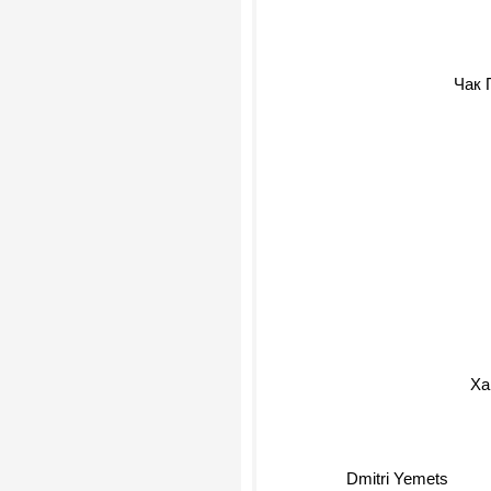
Чак 
Хар
Dmitri Yemets