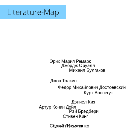
Literature-Map
Эрих Мария Ремарк
Джордж Оруэлл
Михаил Булгаков
Джон Толкин
Фёдор Михайлович Достоевский
Курт Воннегут
Дэниел Киз
Артур Конан Дойл
Рэй Брэдбери
Стивен Кинг
Сергей Лукьяненко
Джоан Роулинг
Александр Дюма