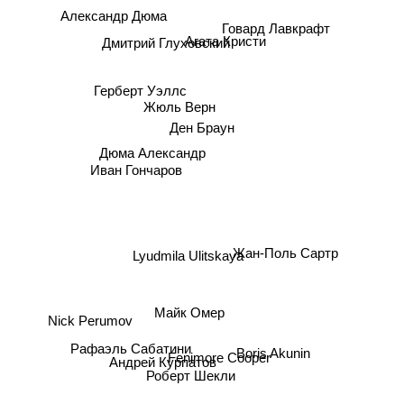
Говард Лавкрафт
Агата Кристи
Дмитрий Глуховский
Герберт Уэллс
Жюль Верн
Ден Браун
Дюма Александр
Иван Гончаров
Жан-Поль Сартр
Lyudmila Ulitskaya
Майк Омер
Nick Perumov
Рафаэль Сабатини
Fenimore Cooper
Boris Akunin
Андрей Курпатов
Роберт Шекли