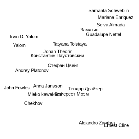
Samanta Schweblin
Mariana Enriquez
Selva Almada
Замятин
Guadalupe Nettel
Irvin D. Yalom
Tatyana Tolstaya
Yalom
Johan Theorin
Константин Паустовский
Стефан Цвейг
Andrey Platonov
Anna Jansson
Теодор Драйзер
John Fowles
Сомерсет Моэм
Mieko kawakami
Chekhov
Alejandro Zambra
Ernest Cline