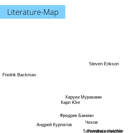
Literature-Map
Steven Erikson
Fredrik Backman
Харуки Мураками
Карл Юнг
Фредрик Бакман
Чехов
Андрей Курпатов
Samantha schweblin
Fernanda melchor