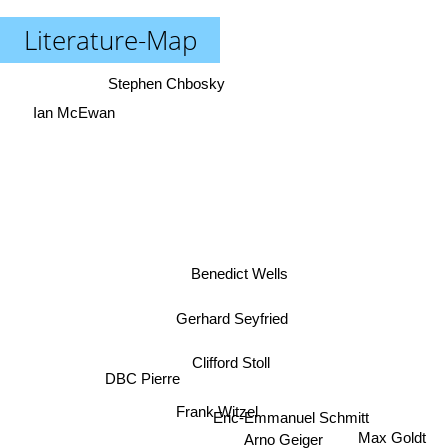
Literature-Map
Stephen Chbosky
Ian McEwan
Benedict Wells
Gerhard Seyfried
Clifford Stoll
DBC Pierre
Frank Witzel
Eric-Emmanuel Schmitt
Arno Geiger
Max Goldt
Daniel Kehlmann