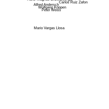
Carlos Ruiz Zafon
Alfred Andersch
Wolfgang Köppen
Peter Weiss
Mario Vargas Llosa