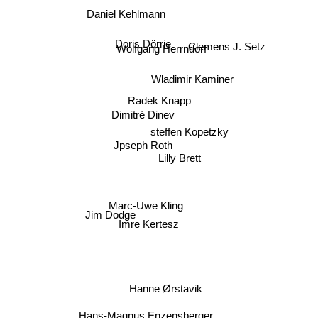
Clemens J. Setz
Doris Dörrie
Wolfgang Herrndorf
Wladimir Kaminer
Radek Knapp
Dimitré Dinev
steffen Kopetzky
Jpseph Roth
Lilly Brett
Marc-Uwe Kling
Jim Dodge
Imre Kertesz
Hanne Ørstavik
Hans-Magnus Enzensberger