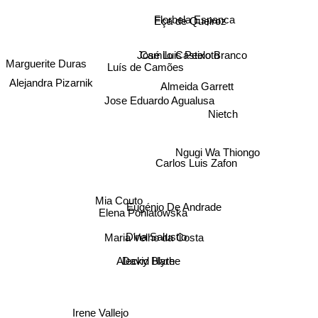
Florbela Espanca
Eça de Queiroz
Camilo Castelo Branco
Luís de Camões
José Luis Peixoto
Marguerite Duras
Alejandra Pizarnik
Almeida Garrett
Jose Eduardo Agualusa
Nietch
Ngugi Wa Thiongo
Carlos Luis Zafon
Mia Couto
Eugénio De Andrade
Elena Poniatowska
Dina Salustio
Maria Velho da Costa
David Hare
Alecky Blythe
Irene Vallejo