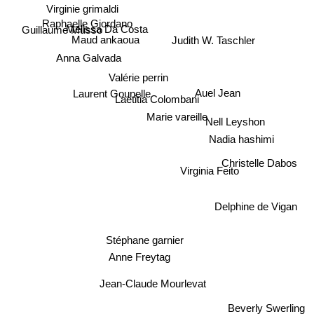
Virginie grimaldi
Raphaelle Giordano
Guillaume Musso
Melissa Da Costa
Maud ankaoua
Judith W. Taschler
Anna Galvada
Valérie perrin
Auel Jean
Laurent Gounelle
Laetitia Colombani
Marie vareille
Nell Leyshon
Nadia hashimi
Christelle Dabos
Virginia Feito
Delphine de Vigan
Stéphane garnier
Anne Freytag
Jean-Claude Mourlevat
Beverly Swerling