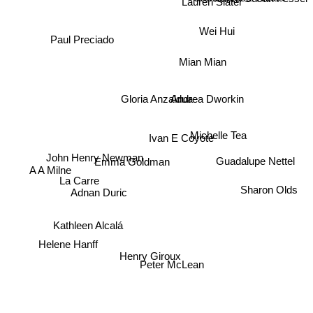
Lauren Slater
Wei Hui
Paul Preciado
Mian Mian
Gloria Anzaldua
Andrea Dworkin
Michelle Tea
Ivan E Coyote
John Henry Newman
Guadalupe Nettel
Emma Goldman
A A Milne
La Carre
Sharon Olds
Adnan Duric
Kathleen Alcalá
Helene Hanff
Henry Giroux
Peter McLean