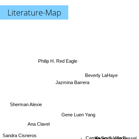
Literature-Map
Philip H. Red Eagle
Beverly LaHaye
Jazmina Barrera
Sherman Alexie
Gene Luen Yang
Ana Clavel
Sandra Cisneros
Karen-Susan Fessel
Camila Sosa Villada