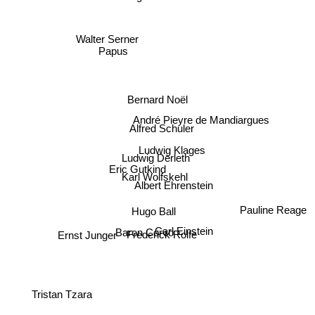
Walter Serner
Papus
Bernard Noël
André Pieyre de Mandiargues
Alfred Schuler
Ludwig Klages
Ludwig Derleth
Eric Gutkind
Karl Wolfskehl
Albert Ehrenstein
Hugo Ball
Pauline Reage
Carl Einstein
Baron Corvo
Frederick Rolfe
Ernst Junger
Tristan Tzara